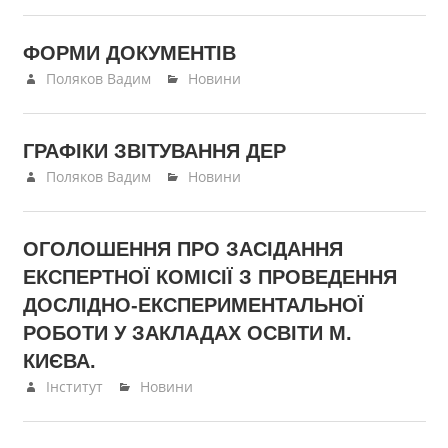
ФОРМИ ДОКУМЕНТІВ
27.05.2024
Поляков Вадим
Новини
ГРАФІКИ ЗВІТУВАННЯ ДЕР
27.05.2024
Поляков Вадим
Новини
ОГОЛОШЕННЯ ПРО ЗАСІДАННЯ
ЕКСПЕРТНОЇ КОМІСІЇ З ПРОВЕДЕННЯ
ДОСЛІДНО-ЕКСПЕРИМЕНТАЛЬНОЇ
РОБОТИ У ЗАКЛАДАХ ОСВІТИ М.
КИЄВА.
19.06.2023
Інститут
Новини