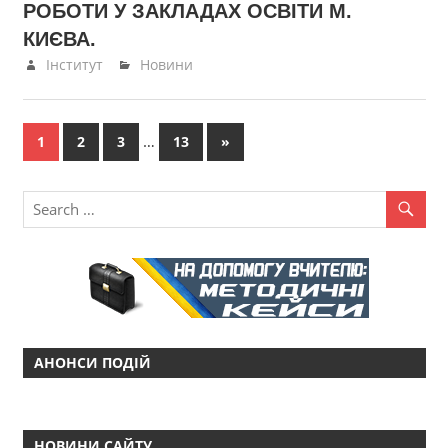
РОБОТИ У ЗАКЛАДАХ ОСВІТИ М.
КИЄВА.
15.12.2022
Інститут
Новини
Пагінація
…
Next
1
2
3
13
»
Posts
записів
АНОНСИ ПОДІЙ
НОВИНИ САЙТУ