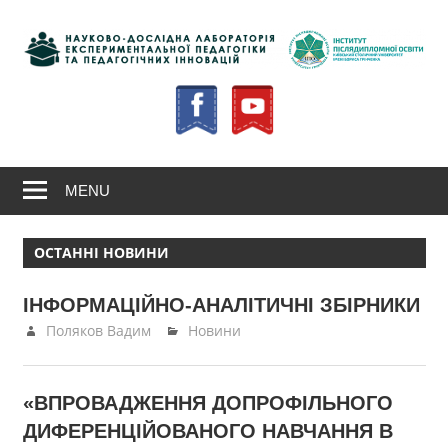
Skip
to
content
Інститут
Науково-
післядипломної
освіти
дослідна
лабораторія
MENU
експеримент
ОСТАННІ НОВИНИ
педагогіки
ІНФОРМАЦІЙНО-АНАЛІТИЧНІ ЗБІРНИКИ
та
05.03.2025
Поляков Вадим
Новини
педагогічних
«ВПРОВАДЖЕННЯ ДОПРОФІЛЬНОГО
інновацій
ДИФЕРЕНЦІЙОВАНОГО НАВЧАННЯ В