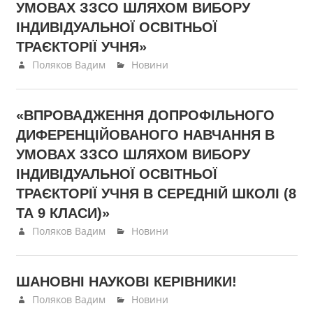
УМОВАХ ЗЗСО ШЛЯХОМ ВИБОРУ
ІНДИВІДУАЛЬНОЇ ОСВІТНЬОЇ
ТРАЄКТОРІЇ УЧНЯ»
18.06.2024
Поляков Вадим
Новини
«ВПРОВАДЖЕННЯ ДОПРОФІЛЬНОГО
ДИФЕРЕНЦІЙОВАНОГО НАВЧАННЯ В
УМОВАХ ЗЗСО ШЛЯХОМ ВИБОРУ
ІНДИВІДУАЛЬНОЇ ОСВІТНЬОЇ
ТРАЄКТОРІЇ УЧНЯ В СЕРЕДНІЙ ШКОЛІ (8
ТА 9 КЛАСИ)»
18.06.2024
Поляков Вадим
Новини
ШАНОВНІ НАУКОВІ КЕРІВНИКИ!
04.06.2024
Поляков Вадим
Новини